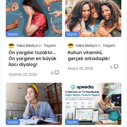
YAŞAM
YAŞAM
Veka Medya
Yaşam
Veka Medya
Yaşam
Ön yargılar tuzaktır…
Ruhun vitamini,
Ön yargının en büyük
gerçek arkadaşlık!
ilacı diyalog!
0
Mayıs 25, 2026
0
Haziran 23, 2026
YAŞAM
YAŞAM