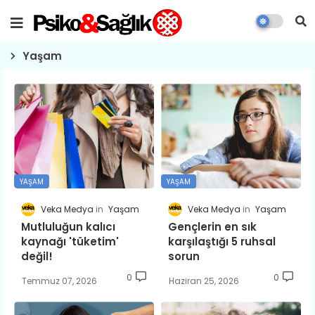
Yaşam
YAŞAM
YAŞAM
Veka Medya
Yaşam
Veka Medya
Yaşam
Mutluluğun kalıcı
Gençlerin en sık
kaynağı 'tüketim'
karşılaştığı 5 ruhsal
değil!
sorun
0
0
Temmuz 07, 2026
Haziran 25, 2026