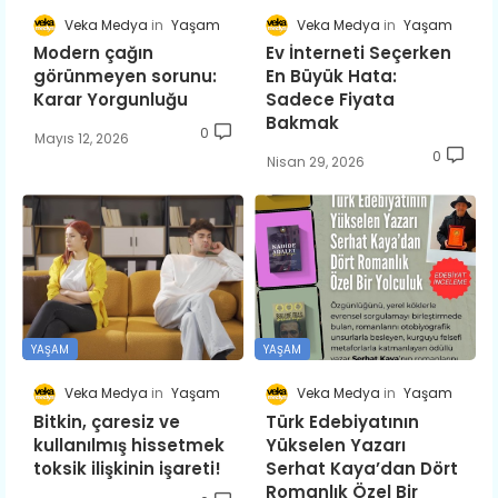
Veka Medya
Yaşam
Veka Medya
Yaşam
Modern çağın
Ev İnterneti Seçerken
görünmeyen sorunu:
En Büyük Hata:
Karar Yorgunluğu
Sadece Fiyata
Bakmak
0
Mayıs 12, 2026
0
Nisan 29, 2026
YAŞAM
YAŞAM
Veka Medya
Yaşam
Veka Medya
Yaşam
Bitkin, çaresiz ve
Türk Edebiyatının
kullanılmış hissetmek
Yükselen Yazarı
toksik ilişkinin işareti!
Serhat Kaya’dan Dört
Romanlık Özel Bir