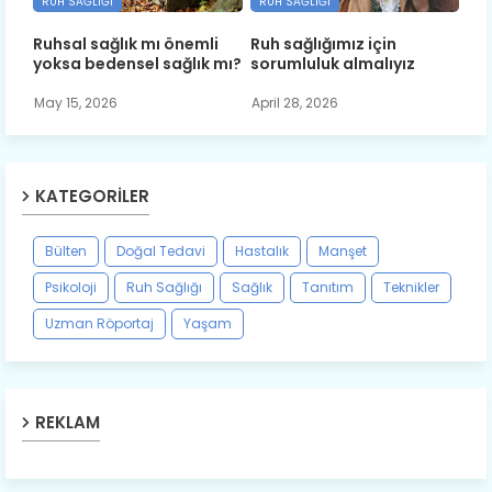
RUH SAĞLIĞI
RUH SAĞLIĞI
Ruhsal sağlık mı önemli
Ruh sağlığımız için
yoksa bedensel sağlık mı?
sorumluluk almalıyız
May 15, 2026
April 28, 2026
KATEGORILER
Bülten
Doğal Tedavi
Hastalık
Manşet
Psikoloji
Ruh Sağlığı
Sağlık
Tanıtım
Teknikler
Uzman Röportaj
Yaşam
REKLAM