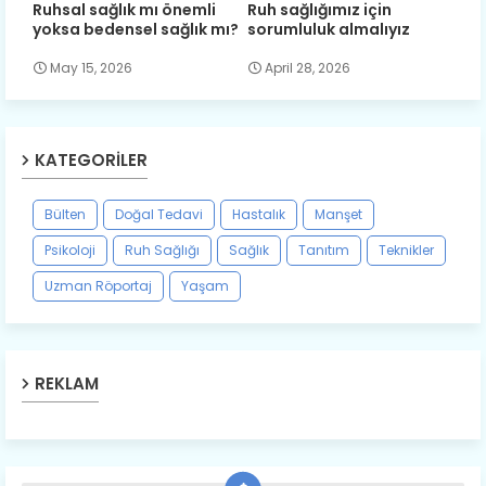
Ruhsal sağlık mı önemli
Ruh sağlığımız için
yoksa bedensel sağlık mı?
sorumluluk almalıyız
May 15, 2026
April 28, 2026
KATEGORILER
Bülten
Doğal Tedavi
Hastalık
Manşet
Psikoloji
Ruh Sağlığı
Sağlık
Tanıtım
Teknikler
Uzman Röportaj
Yaşam
REKLAM