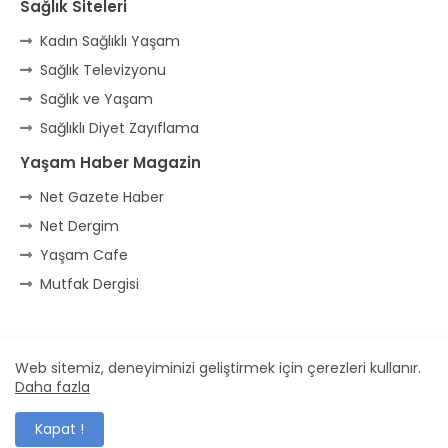
Sağlık Siteleri
Kadın Sağlıklı Yaşam
Sağlık Televizyonu
Sağlık ve Yaşam
Sağlıklı Diyet Zayıflama
Yaşam Haber Magazin
Net Gazete Haber
Net Dergim
Yaşam Cafe
Mutfak Dergisi
Ana Sayfa
* İletişim
* Reklam
Web sitemiz, deneyiminizi geliştirmek için çerezleri kullanır.
Daha fazla
Dizayn -
Free Blogger Templates
| Yayıncı
Veka Medya
Kapat !