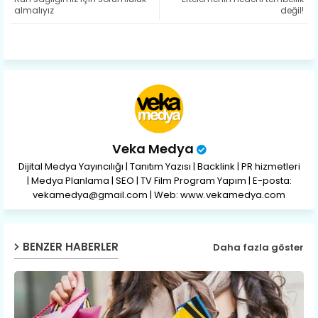
ter
ats
almalıyız
değil!
ap
p
Veka Medya
Dijital Medya Yayıncılığı | Tanıtım Yazısı | Backlink | PR hizmetleri
| Medya Planlama | SEO | TV Film Program Yapım | E-posta:
vekamedya@gmail.com | Web: www.vekamedya.com
BENZER HABERLER
Daha fazla göster