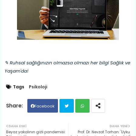
✎ Ruhsal sağlığınızın olmazsa olmazı her bilgi Sağlık ve
Yaşam'da!
Tags
Psikoloji
Facebook
Twit
Wh
DAHA ESKI
DAHA YENI
Beyaz yakalının gizli pandemisi:
Prof. Dr. Nevzat Tarhan: 'Uyku
ter
ats