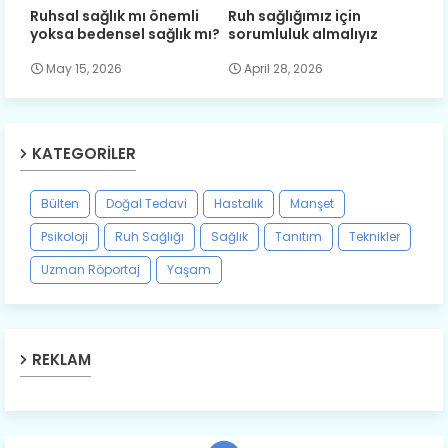
Ruhsal sağlık mı önemli
Ruh sağlığımız için
yoksa bedensel sağlık mı?
sorumluluk almalıyız
May 15, 2026
April 28, 2026
KATEGORILER
Bülten
Doğal Tedavi
Hastalık
Manşet
Psikoloji
Ruh Sağlığı
Sağlık
Tanıtım
Teknikler
Uzman Röportaj
Yaşam
REKLAM