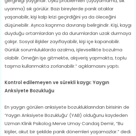
gerginliği yaygındır. Uyku problemleri (uyuyamama, sık
uyanma) sık görülür. Bazı bireylerde panik ataklar
yaşanabilir, kişi kalp krizi geçirdiğini ya da öleceğini
düşünebilir. Ayrıca kaçınma davranışı belirgindir. Kişi, kaygı
duyduğu ortamlardan ya da durumlardan uzak durmaya
çalışır. Sosyal ilişkiler zayıflayabilir, kişi içe kapanabilir.
Günlük sorumluluklarda azalma, işlevsellikte bozulma
olabilir. Örneğin işe gitmekte, alışveriş yapmakta, toplu
taşıma kullanmakta zorlanabilir.” açıklamasını yaptı.
Kontrol edilemeyen ve sürekli kaygı: Yaygın
Anksiyete Bozukluğu
En yaygın görülen anksiyete bozukluklarından birisinin de
‘Yaygın Anksiyete Bozukluğu’ (YAB) olduğunu kaydeden
Uzman Klinik Psikolog Merve Umay Candaş Demir, “Bu
kişiler, akut bir şekilde panik dönemleri yaşamazlar.” dedi.