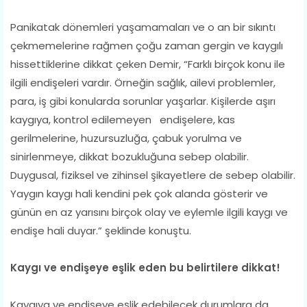
Panikatak dönemleri yaşamamaları ve o an bir sıkıntı
çekmemelerine rağmen çoğu zaman gergin ve kaygılı
hissettiklerine dikkat çeken Demir, “Farklı birçok konu ile
ilgili endişeleri vardır. Örneğin sağlık, ailevi problemler,
para, iş gibi konularda sorunlar yaşarlar. Kişilerde aşırı
kaygıya, kontrol edilemeyen endişelere, kas
gerilmelerine, huzursuzluğa, çabuk yorulma ve
sinirlenmeye, dikkat bozukluğuna sebep olabilir.
Duygusal, fiziksel ve zihinsel şikayetlere de sebep olabilir.
Yaygın kaygı hali kendini pek çok alanda gösterir ve
günün en az yarısını birçok olay ve eylemle ilgili kaygı ve
endişe hali duyar.” şeklinde konuştu.
Kaygı ve endişeye eşlik eden bu belirtilere dikkat!
Kaygıya ve endişeye eşlik edebilecek durumlara da