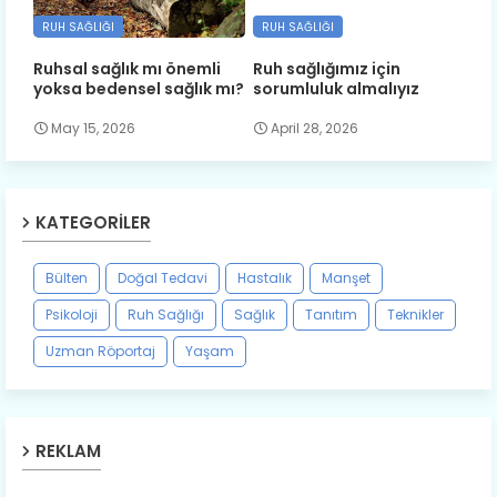
RUH SAĞLIĞI
RUH SAĞLIĞI
Ruhsal sağlık mı önemli
Ruh sağlığımız için
yoksa bedensel sağlık mı?
sorumluluk almalıyız
May 15, 2026
April 28, 2026
KATEGORILER
Bülten
Doğal Tedavi
Hastalık
Manşet
Psikoloji
Ruh Sağlığı
Sağlık
Tanıtım
Teknikler
Uzman Röportaj
Yaşam
REKLAM