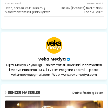
DAHA ESKI
DAHA YENI
Bitkin, çaresiz ve kullanılmış
Kısırlık (İnfertilite) Nedir? Nasıl
ter
ats
hissetmek toksik ilişkinin işareti!
Tedavi Edilir?
ap
p
Veka Medya
Dijital Medya Yayıncılığı | Tanıtım Yazısı | Backlink | PR hizmetleri
| Medya Planlama | SEO | TV Film Program Yapım | E-posta:
vekamedya@gmail.com | Web: www.vekamedya.com
BENZER HABERLER
Daha fazla göster