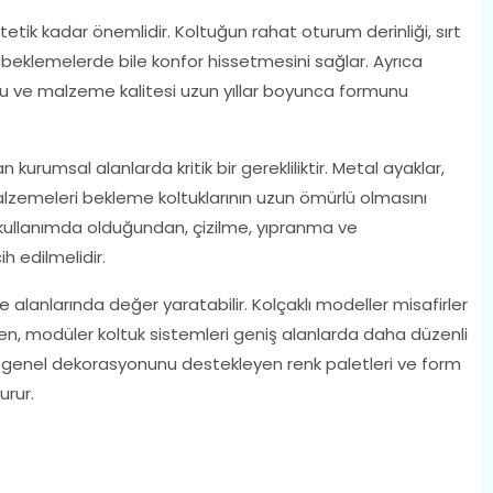
etik kadar önemlidir. Koltuğun rahat oturum derinliği, sırt
 beklemelerde bile konfor hissetmesini sağlar. Ayrıca
uğu ve malzeme kalitesi uzun yıllar boyunca formunu
an kurumsal alanlarda kritik bir gerekliliktir. Metal ayaklar,
alzemeleri bekleme koltuklarının uzun ömürlü olmasını
li kullanımda olduğundan, çizilme, yıpranma ve
h edilmelidir.
 alanlarında değer yaratabilir. Kolçaklı modeller misafirler
n, modüler koltuk sistemleri geniş alanlarda daha düzenli
rin genel dekorasyonunu destekleyen renk paletleri ve form
urur.