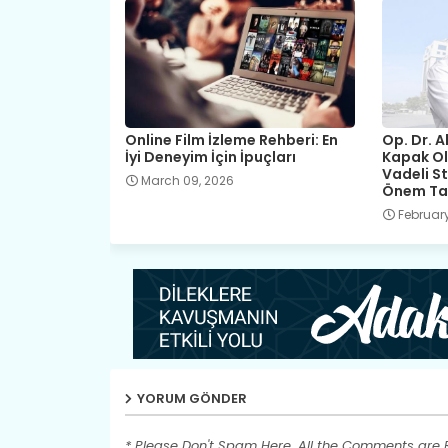
Online Film İzleme Rehberi: En
Op. Dr. A
İyi Deneyim İçin İpuçları
Kapak O
Vadeli Sta
March 09, 2026
Önem Taş
February
YORUM GÖNDER
* Please Don't Spam Here. All the Comments are