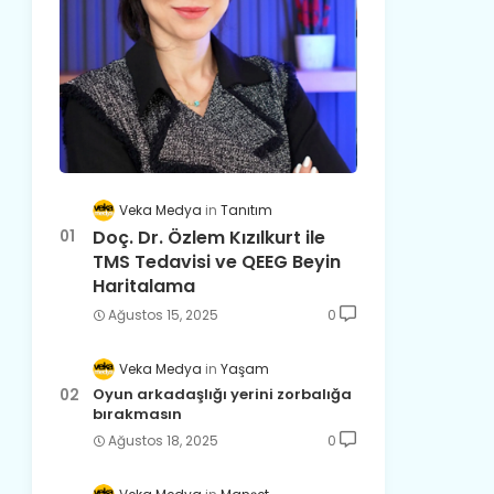
Veka Medya
Tanıtım
Doç. Dr. Özlem Kızılkurt ile
TMS Tedavisi ve QEEG Beyin
Haritalama
Ağustos 15, 2025
0
Veka Medya
Yaşam
Oyun arkadaşlığı yerini zorbalığa
bırakmasın
Ağustos 18, 2025
0