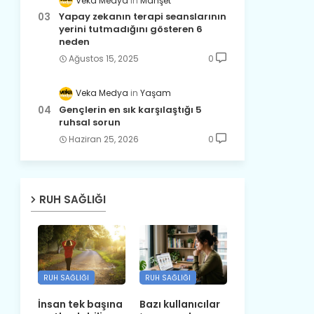
Veka Medya
Manşet
Yapay zekanın terapi seanslarının
yerini tutmadığını gösteren 6
neden
Ağustos 15, 2025
0
Veka Medya
Yaşam
Gençlerin en sık karşılaştığı 5
ruhsal sorun
Haziran 25, 2026
0
RUH SAĞLIĞI
RUH SAĞLIĞI
RUH SAĞLIĞI
İnsan tek başına
Bazı kullanıcılar