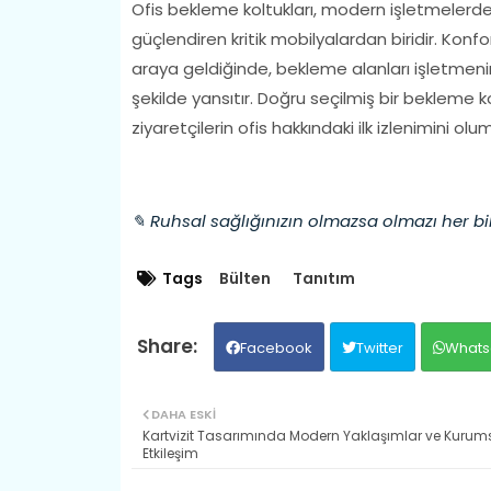
Ofis bekleme koltukları, modern işletmeler
güçlendiren kritik mobilyalardan biridir. Konfo
araya geldiğinde, bekleme alanları işletmenin 
şekilde yansıtır. Doğru seçilmiş bir bekleme
ziyaretçilerin ofis hakkındaki ilk izlenimini olu
✎ Ruhsal sağlığınızın olmazsa olmazı her bi
Tags
Bülten
Tanıtım
Facebook
Twitter
Whats
DAHA ESKI
Kartvizit Tasarımında Modern Yaklaşımlar ve Kurum
Etkileşim