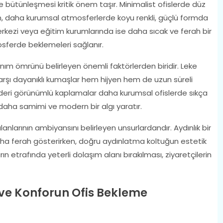
 bütünleşmesi kritik önem taşır. Minimalist ofislerde düz
en, daha kurumsal atmosferlerde koyu renkli, güçlü formda
merkezi veya eğitim kurumlarında ise daha sıcak ve ferah bir
mosferde beklemeleri sağlanır.
nım ömrünü belirleyen önemli faktörlerden biridir. Leke
rşı dayanıklı kumaşlar hem hijyen hem de uzun süreli
 deri görünümlü kaplamalar daha kurumsal ofislerde sıkça
daha samimi ve modern bir algı yaratır.
nlarının ambiyansını belirleyen unsurlardandır. Aydınlık bir
aha ferah gösterirken, doğru aydınlatma koltuğun estetik
rın etrafında yeterli dolaşım alanı bırakılması, ziyaretçilerin
k ve Konforun Ofis Bekleme