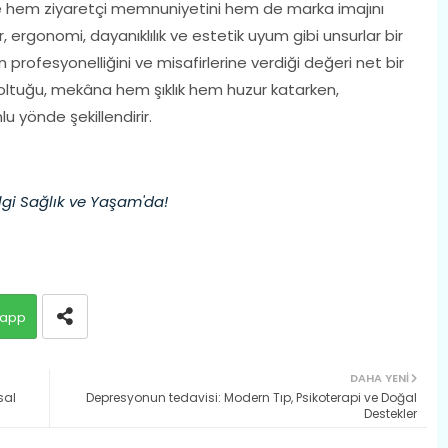
de hem ziyaretçi memnuniyetini hem de marka imajını
r, ergonomi, dayanıklılık ve estetik uyum gibi unsurlar bir
profesyonelliğini ve misafirlerine verdiği değeri net bir
 koltuğu, mekâna hem şıklık hem huzur katarken,
mlu yönde şekillendirir.
lgi Sağlık ve Yaşam'da!
app
DAHA YENI
sal
Depresyonun tedavisi: Modern Tıp, Psikoterapi ve Doğal
Destekler