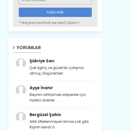
* We promise that we don't spam !
YORUMLAR
Şükriye Sarı
Çok ilginç ve güzel bir çalışma
olmuş. Düşünenleri...
Ayşe İnanır
Beynini sıfırlamak isteyenler için
harika öneriler...
Bergüzel Şahin
Artık öfkelenmeyen kimse yok gibi.
Kişinin kendi ö...