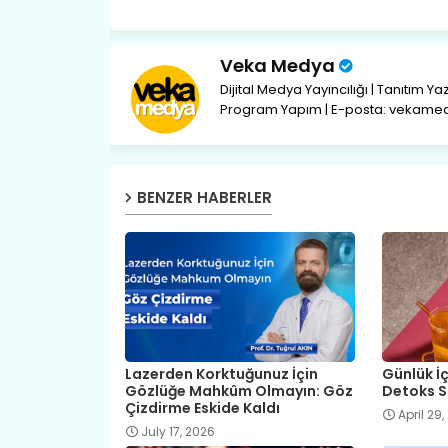
Veka Medya
Dijital Medya Yayıncılığı | Tanıtım Ya
Program Yapım | E-posta: vekam
BENZER HABERLER
Lazerden Korktuğunuz İçin
Günlük İ
Gözlüğe Mahkûm Olmayın: Göz
Detoks S
Çizdirme Eskide Kaldı
April 29
July 17, 2026