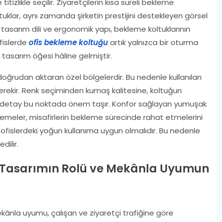
izlikle seçilir. Ziyaretçilerin kısa süreli bekleme
tuklar, aynı zamanda şirketin prestijini destekleyen görsel
, tasarım dili ve ergonomik yapı, bekleme koltuklarının
ofislerde
ofis bekleme koltuğu
artık yalnızca bir oturma
 tasarım öğesi hâline gelmiştir.
 doğrudan aktaran özel bölgelerdir. Bu nedenle kullanılan
erekir. Renk seçiminden kumaş kalitesine, koltuğun
detay bu noktada önem taşır. Konfor sağlayan yumuşak
 döşemeler, misafirlerin bekleme sürecinde rahat etmelerini
, ofislerdeki yoğun kullanıma uygun olmalıdır. Bu nedenle
dilir.
a Tasarımın Rolü ve Mekânla Uyumun
ekânla uyumu, çalışan ve ziyaretçi trafiğine göre