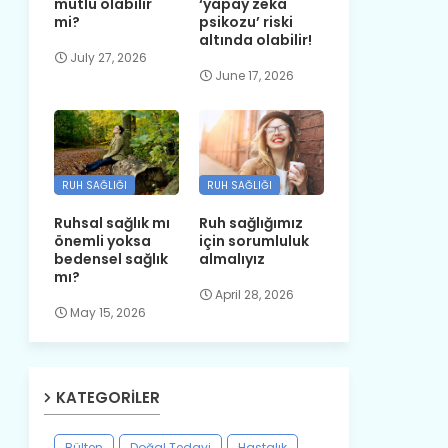
mutlu olabilir
‘yapay zeka
mi?
psikozu’ riski
altında olabilir!
July 27, 2026
June 17, 2026
RUH SAĞLIĞI
RUH SAĞLIĞI
Ruhsal sağlık mı
Ruh sağlığımız
önemli yoksa
için sorumluluk
bedensel sağlık
almalıyız
mı?
April 28, 2026
May 15, 2026
KATEGORILER
Bülten
Doğal Tedavi
Hastalık