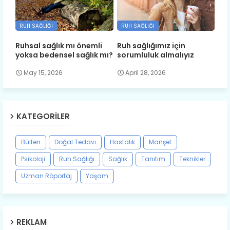
RUH SAĞLIĞI
RUH SAĞLIĞI
Ruhsal sağlık mı önemli
Ruh sağlığımız için
yoksa bedensel sağlık mı?
sorumluluk almalıyız
May 15, 2026
April 28, 2026
KATEGORILER
Bülten
Doğal Tedavi
Hastalık
Manşet
Psikoloji
Ruh Sağlığı
Sağlık
Tanıtım
Teknikler
Uzman Röportaj
Yaşam
REKLAM