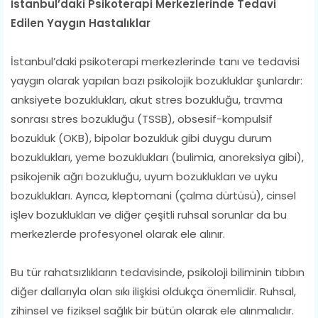
İstanbul’daki Psikoterapi Merkezlerinde Tedavi
Edilen Yaygın Hastalıklar
İstanbul’daki psikoterapi merkezlerinde tanı ve tedavisi
yaygın olarak yapılan bazı psikolojik bozukluklar şunlardır:
anksiyete bozuklukları, akut stres bozukluğu, travma
sonrası stres bozukluğu (TSSB), obsesif-kompulsif
bozukluk (OKB), bipolar bozukluk gibi duygu durum
bozuklukları, yeme bozuklukları (bulimia, anoreksiya gibi),
psikojenik ağrı bozukluğu, uyum bozuklukları ve uyku
bozuklukları. Ayrıca, kleptomani (çalma dürtüsü), cinsel
işlev bozuklukları ve diğer çeşitli ruhsal sorunlar da bu
merkezlerde profesyonel olarak ele alınır.
Bu tür rahatsızlıkların tedavisinde, psikoloji biliminin tıbbın
diğer dallarıyla olan sıkı ilişkisi oldukça önemlidir. Ruhsal,
zihinsel ve fiziksel sağlık bir bütün olarak ele alınmalıdır.