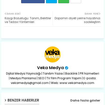
Twit
Wh
DAHA ESKI
DAHA YENI
Kaygı Bozukluğu: Tanım, Belirtiler
Dopamin diyeti yerine hayatınızı
ter
ats
ve Tedavi Yöntemleri
sadeleştirin
ap
p
Veka Medya
Dijital Medya Yayıncılığı | Tanıtım Yazısı | Backlink | PR hizmetleri
| Medya Planlama | SEO | TV Film Program Yapım | E-posta:
vekamedya@gmail.com | Web: www.vekamedya.com
BENZER HABERLER
Daha fazla göster