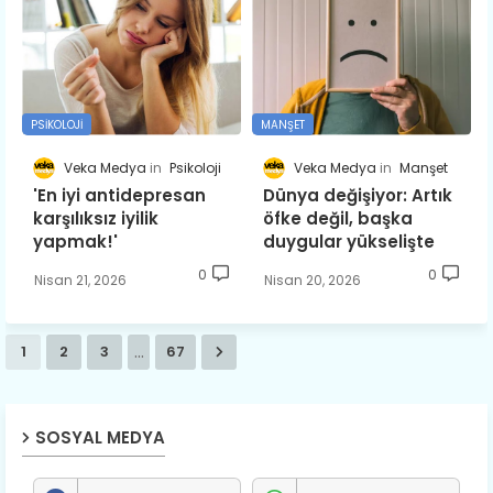
PSIKOLOJI
MANŞET
Veka Medya
Psikoloji
Veka Medya
Manşet
'En iyi antidepresan
Dünya değişiyor: Artık
karşılıksız iyilik
öfke değil, başka
yapmak!'
duygular yükselişte
0
0
Nisan 21, 2026
Nisan 20, 2026
...
1
2
3
67
SOSYAL MEDYA