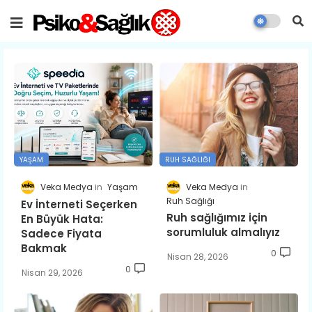
YAŞAM
RUH SAĞLIĞI
Veka Medya
Yaşam
Veka Medya
Ruh Sağlığı
Ev İnterneti Seçerken
Ruh sağlığımız için
En Büyük Hata:
sorumluluk almalıyız
Sadece Fiyata
Bakmak
0
Nisan 28, 2026
0
Nisan 29, 2026