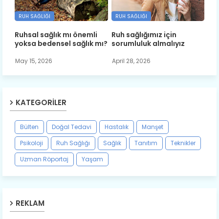
RUH SAĞLIĞI
RUH SAĞLIĞI
Ruhsal sağlık mı önemli
Ruh sağlığımız için
yoksa bedensel sağlık mı?
sorumluluk almalıyız
May 15, 2026
April 28, 2026
KATEGORILER
Bülten
Doğal Tedavi
Hastalık
Manşet
Psikoloji
Ruh Sağlığı
Sağlık
Tanıtım
Teknikler
Uzman Röportaj
Yaşam
REKLAM